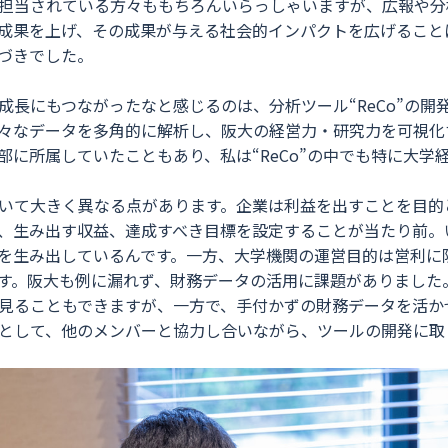
担当されている方々ももちろんいらっしゃいますが、広報や分
成果を上げ、その成果が与える社会的インパクトを広げること
気づきでした。
にもつながったなと感じるのは、分析ツール“ReCo”の開発に携わ
保有する様々なデータを多角的に解析し、阪大の経営力・研究力を可
所属していたこともあり、私は“ReCo”の中でも特に大学経営に資
いて大きく異なる点があります。企業は利益を出すことを目的
、生み出す収益、達成すべき目標を設定することが当たり前。
を生み出しているんです。一方、大学機関の運営目的は営利に
す。阪大も例に漏れず、財務データの活用に課題がありました
見ることもできますが、一方で、手付かずの財務データを活か
として、他のメンバーと協力し合いながら、ツールの開発に取