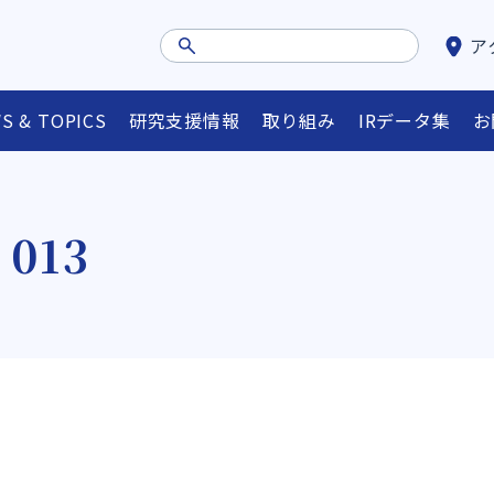
ア
S & TOPICS
研究支援情報
取り組み
IRデータ集
お
013
ュー
外部資金情報等検索システム
省庁・FAリンク集
オ