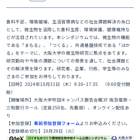
食料不足、環境破壊、生活習慣病などの社会課題解決の糸口
として、微生物を活用した食料生産、環境保護、健康維持な
どが注目されています。本シンポジウムでは、微生物の機能
である「まもる」、「つくる」、共通基盤技術である「はか
る」をテーマに、大阪大学の微生物研究に焦点をあてます。
研究動向や今後の課題についての発表を通して、社会課題と
その解決策を探ります。研究者、企業、行政、学生等のみな
さまのご参加をお待ちしております。
【日時】
2024
年
10
月
31
日（木）9:30~17:35 （9:00受付開
始）
【開催場所】大阪大学吹田キャンパス銀杏会館
3F
阪急電鉄・
三和銀行ホール（定員
250
名、先着順）、オンライン配信あ
り
【参加登録】
事前参加登録フォーム
よりお申込みください。
【登録締め切り】
10
月
29
日（火）