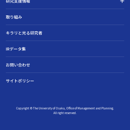
研究支援情報
沿革
研究支援情報トップ
取り組み
アクセス
研究費・賞の公募
スケジュール表
研究支援メニュー
キラリと光る研究者
外部資金情報等
検索システム
IRデータ集
省庁・FAリンク集
オフィス長からのお知らせ
お問い合わせ
サイトポリシー
Copyright © The University of Osaka, Office of Management and Planning.
All right reserved.