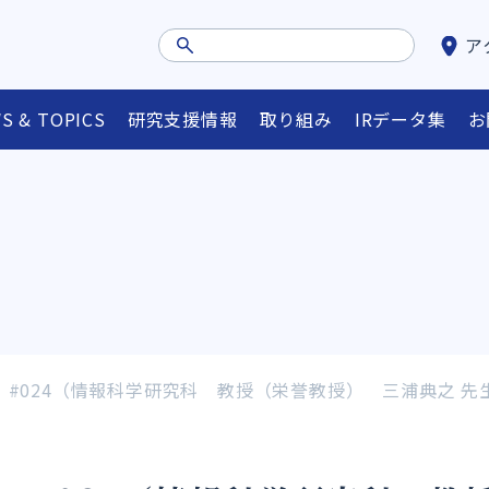
ア
S & TOPICS
研究支援情報
取り組み
IRデータ集
お
ュー
外部資金情報等検索システム
省庁・FAリンク集
オ
#024（情報科学研究科 教授（栄誉教授） 三浦典之 先