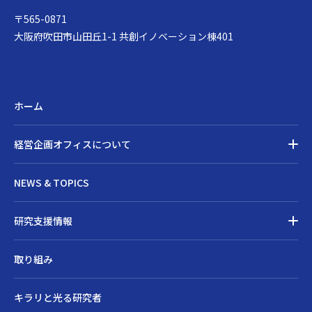
〒565-0871
大阪府吹田市山田丘1-1 共創イノベーション棟401
ホーム
経営企画オフィスについて
経営企画オフィスについてトップ
NEWS & TOPICS
ごあいさつ
メンバー
研究支援情報
沿革
研究支援情報トップ
取り組み
アクセス
研究費・賞の公募
スケジュール表
研究支援メニュー
キラリと光る研究者