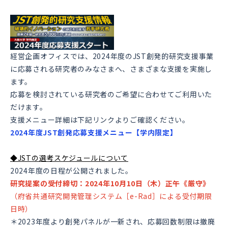
経営企画オフィスでは、2024
年度の
JST
創発的研究支援事業
に応募される研究者のみなさまへ、さまざまな支援を実施し
ます。
応募を検討されている研究者のご希望に合わせてご利用いた
だけます。
支援メニュー詳細は下記リンクよりご確認ください。
2024年度JST創発応募支援メニュー【学内限定】
◆JST
の選考スケジュールについて
2024
年度の日程が公開されました。
研究提案の受付締切：
2024年10月10日（木）正午《厳守》
（府省共通研究開発管理システム［e-Rad］による受付期限
日時）
＊
2023
年度より創発パネルが一新され、応募回数制限は撤廃