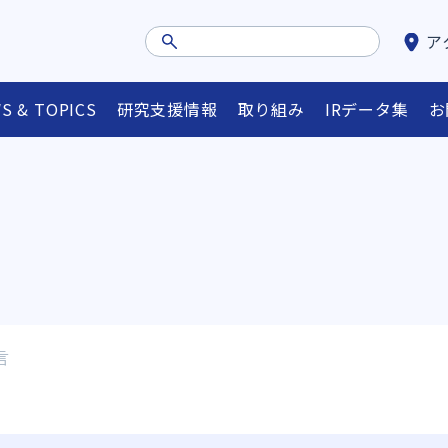
ア
S & TOPICS
研究支援情報
取り組み
IRデータ集
お
ュー
外部資金情報等検索システム
省庁・FAリンク集
オ
言