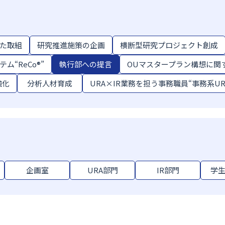
た取組
研究推進施策の企画
横断型研究プロジェクト創成
ム“ReCo®”
執行部への提言
OUマスタープラン構想に関
強化
分析人材育成
URA×IR業務を担う事務職員“事務系UR
企画室
URA部門
IR部門
学