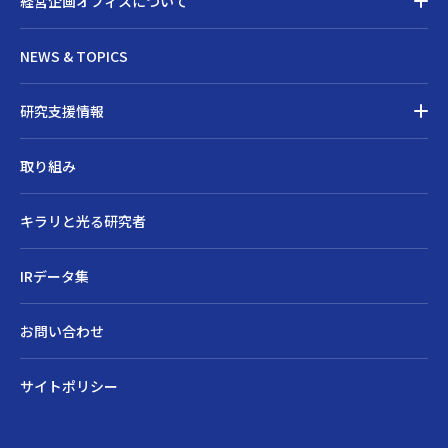
経営企画オフィスについて
経営企画オフィスについてトップ
NEWS & TOPICS
ごあいさつ
メンバー
研究支援情報
沿革
研究支援情報トップ
取り組み
アクセス
研究費・賞の公募
スケジュール表
研究支援メニュー
キラリと光る研究者
外部資金情報等
検索システム
IRデータ集
省庁・FAリンク集
オフィス長からのお知らせ
お問い合わせ
サイトポリシー