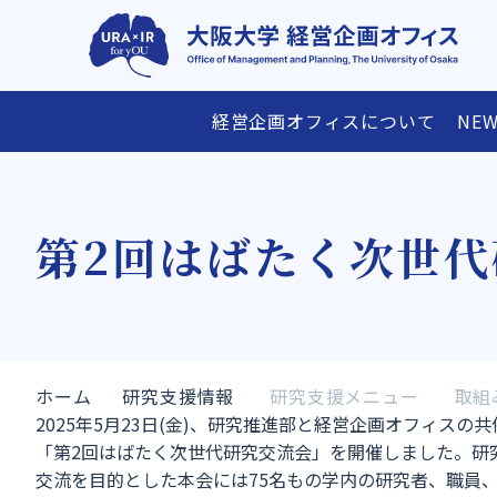
経営企画オフィスについて
NEW
経営企画オフィスについて
研究支援情報
第2回はばたく次世
ごあいさつ
研究費・賞の公募スケジュール表
メンバー
沿革
アクセス
研究支援メニ
ホーム
研究支援情報
研究支援メニュー
取組
2025年5月23日(金)、研究推進部と経営企画オフィスの
「第2回はばたく次世代研究交流会」を開催しました。研
交流を目的とした本会には75名もの学内の研究者、職員、