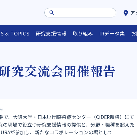
ア
S & TOPICS
研究支援情報
取り組み
IRデータ集
お
代研究交流会開催報告
ュー
外部資金情報等検索システム
省庁・FAリンク集
オ
み
共催で、大阪大学・日本財団感染症センター（CiDER新棟）にて
究の現場で役立つ研究支援情報の提供と、分野・職種を超えた
URAが参加し、新たなコラボレーションの場として